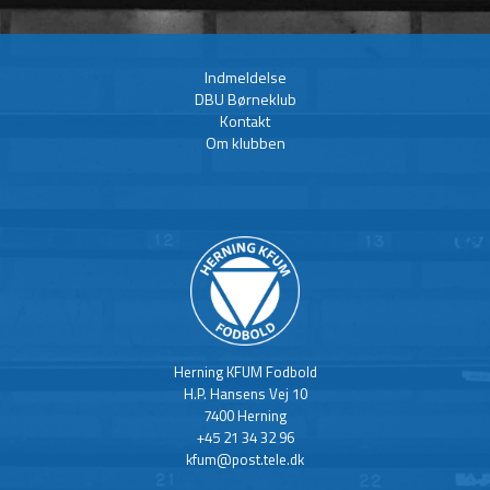
Indmeldelse
DBU Børneklub
Kontakt
Om klubben
Herning KFUM Fodbold
H.P. Hansens Vej 10
7400 Herning
+45 21 34 32 96
kfum@post.tele.dk