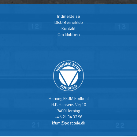
Indmeldelse
DBU Børneklub
Kontakt
Om klubben
Herning KFUM Fodbold
H.P. Hansens Vej 10
7400 Herning
+45 21 34 32 96
kfum@post.tele.dk