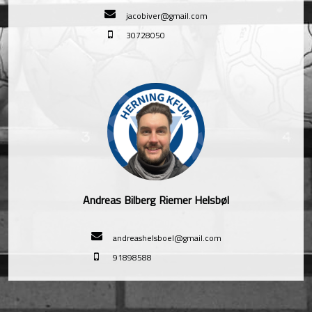
jacobiver@gmail.com
30728050
Andreas Bilberg Riemer Helsbøl
andreashelsboel@gmail.com
91898588